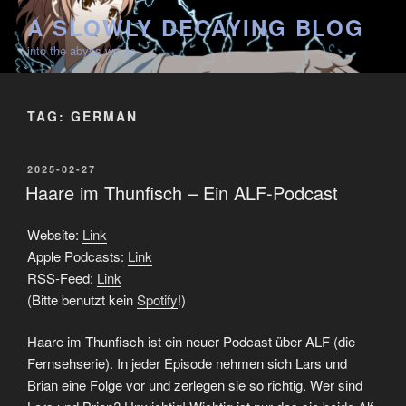
Skip
A SLOWLY DECAYING BLOG
to
into the abyss we go
content
TAG:
GERMAN
POSTED
2025-02-27
ON
Haare im Thunfisch – Ein ALF-Podcast
Website:
Link
Apple Podcasts:
Link
RSS-Feed:
Link
(Bitte benutzt kein
Spotify
!)
Haare im Thunfisch ist ein neuer Podcast über ALF (die
Fernsehserie). In jeder Episode nehmen sich Lars und
Brian eine Folge vor und zerlegen sie so richtig. Wer sind